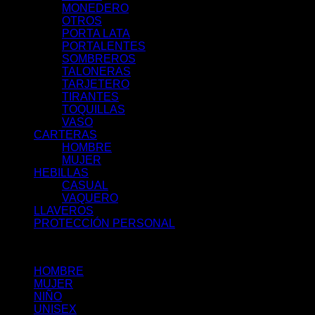
MONEDERO
OTROS
PORTA LATA
PORTALENTES
SOMBREROS
TALONERAS
TARJETERO
TIRANTES
TOQUILLAS
VASO
CARTERAS
HOMBRE
MUJER
HEBILLAS
CASUAL
VAQUERO
LLAVEROS
PROTECCIÓN PERSONAL
Filtrar por:
HOMBRE
(13)
MUJER
(3)
NIÑO
(15)
UNISEX
(59)