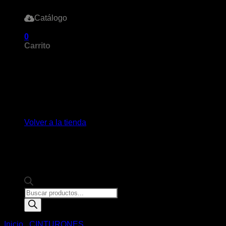
Catálogo
0
Carrito
No hay productos en el carrito.
Volver a la tienda
Products
search
Inicio
/
CINTURONES
/
VAQUERO