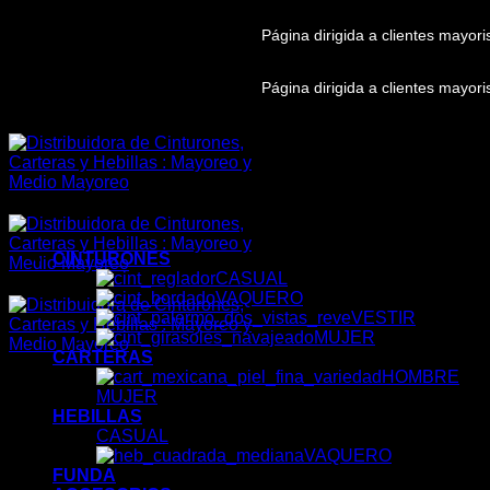
Skip
Página dirigida a clientes mayor
to
content
Página dirigida a clientes mayor
CINTURONES
CASUAL
VAQUERO
VESTIR
MUJER
CARTERAS
HOMBRE
MUJER
HEBILLAS
CASUAL
VAQUERO
FUNDA