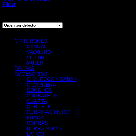
Filtrar
Mostrando 1–12 de 95 resultados
Categorías de Producto
CINTURONES
CASUAL
VAQUERO
VESTIR
MUJER
BOLSAS
ACCESORIOS
CHALECOS Y GABAN
CIGARRERA
CONCHOS
CORBATERO
CUARTA
CUBILETE
CUBRE-ASIENTOS
FUNDA
GORRAS
HERRADURAS
LATIGO