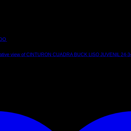
DO
$
89.00