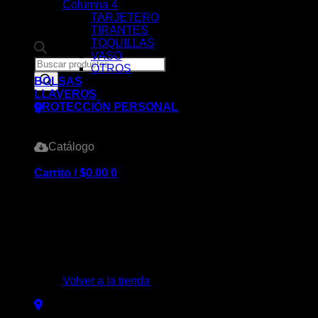
Columna 4
TARJETERO
TIRANTES
TOQUILLAS
VASO
Products
OTROS
search
BOLSAS
LLAVEROS
PROTECCIÓN PERSONAL
Catálogo
Carrito /
$
0.00
0
No hay productos en el carrito.
Volver a la tienda