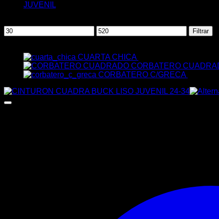
JUVENIL
(5)
Filtrar por precio
Precio
Precio
Filtrar
mínimo
máximo
Vistos Recientemente
CUARTA CHICA
$
24.00
CORBATERO CUADRA
CORBATERO C/GRECA
$
87.00