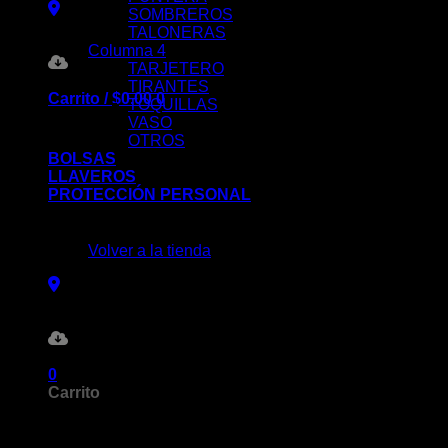
SOMBREROS
TALONERAS
Columna 4
TARJETERO
TIRANTES
Carrito /
$
0.00
0
TOQUILLAS
VASO
OTROS
BOLSAS
LLAVEROS
PROTECCIÓN PERSONAL
No hay productos en el carrito.
Volver a la tienda
0
Carrito