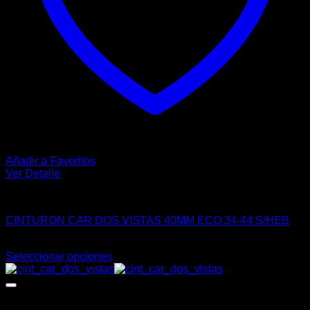
producto
Añadir a Favoritos
Ver Detalle
VESTIR
CINTURON CAR DOS VISTAS 40MM ECO 34-44 S/HEB
$
90.00
Seleccionar opciones
Este
producto
tiene
múltiples