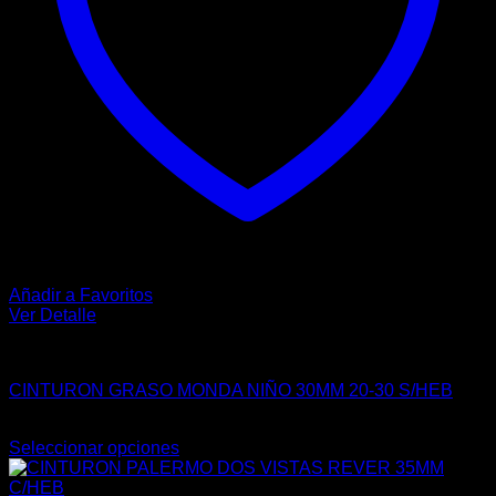
página
de
producto
Añadir a Favoritos
Ver Detalle
CASUAL
CINTURON GRASO MONDA NIÑO 30MM 20-30 S/HEB
$
50.00
Seleccionar opciones
Este
producto