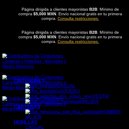
Skip
Página dirigida a clientes mayoristas
B2B
. Mínimo de
to
compra
$5,000 MXN
. Envío nacional gratis en tu primera
content
compra.
Consulta restricciones.
Página dirigida a clientes mayoristas
B2B
. Mínimo de
compra
$5,000 MXN
. Envío nacional gratis en tu primera
compra.
Consulta restricciones.
CINTURONES
CASUAL
VAQUERO
VESTIR
MUJER
CARTERAS
HOMBRE
MUJER
HEBILLAS
CASUAL