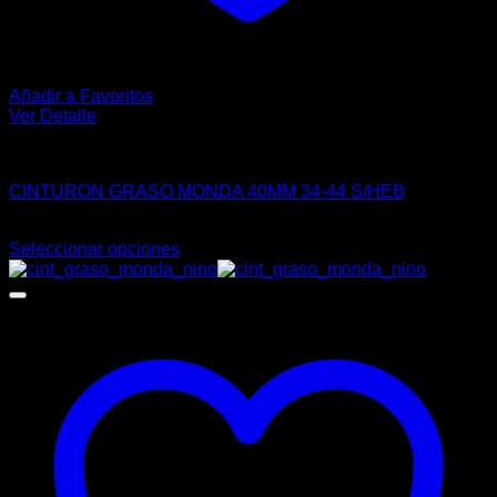
Añadir a Favoritos
Ver Detalle
CASUAL
CINTURON GRASO MONDA 40MM 34-44 S/HEB
$
112.00
Seleccionar opciones
Este
producto
tiene
múltiples
variantes.
Las
opciones
se
pueden
elegir
en
la