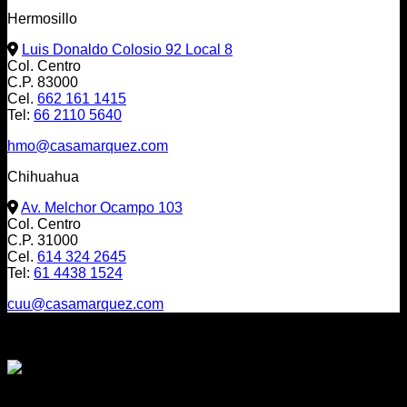
Hermosillo
Luis Donaldo Colosio 92 Local 8
Col. Centro
C.P. 83000
Cel.
662 161 1415
Tel:
66 2110 5640
hmo@casamarquez.com
Chihuahua
Av. Melchor Ocampo 103
Col. Centro
C.P. 31000
Cel.
614 324 2645
Tel:
61 4438 1524
cuu@casamarquez.com
Envíos a:
México, USA y Canadá
O cualquier parte del mundo