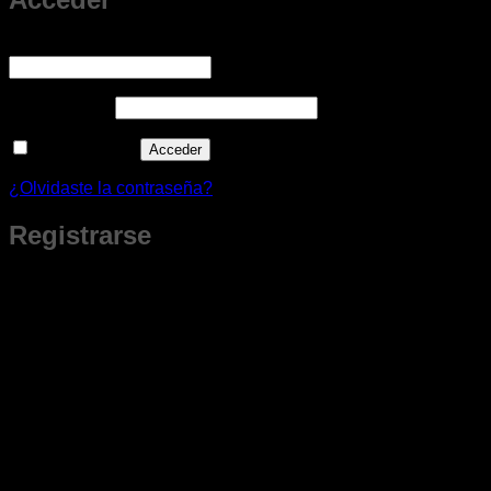
Obligatorio
Nombre de usuario o correo electrónico
*
Obligatorio
Contraseña
*
Recuérdame
Acceder
¿Olvidaste la contraseña?
Registrarse
¿Nuevo Cliente?
Al crear tu cuenta obtienes beneficios que son solo para miembros.
Podrás guardar tus productos favoritos, revisar tu historial de
compras, crear cotizaciones a tu ritmo y tener todo lo que te
interesa siempre a la mano.
Te damos la bienvenida con un
cupón especial para tu primera compra.
Al crear tu cuenta
Beneficios solo para miembros