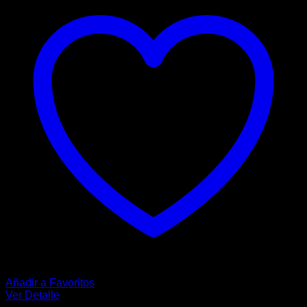
variantes.
Las
opciones
se
pueden
elegir
en
la
página
de
producto
Añadir a Favoritos
Ver Detalle