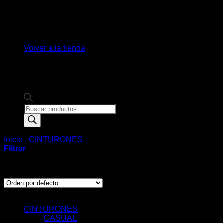
No hay productos en el carrito.
Volver a la tienda
Products
search
Inicio
/
CINTURONES
/
VESTIR
Filtrar
Mostrando todos los 6 resultados
Categorías de Producto
CINTURONES
CASUAL