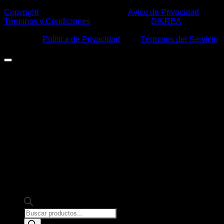
Copyright
2026 ©
Casa Márquez
|
Aviso de Privacidad
|
Términos y Condiciones
| Desarrollo por:
DIKREA
|
Este sitio está protegido por: reCAPTCHA y usted está
sujeto a la
Política de Privacidad
y los
Términos del Servicio
de Google.
Products
search