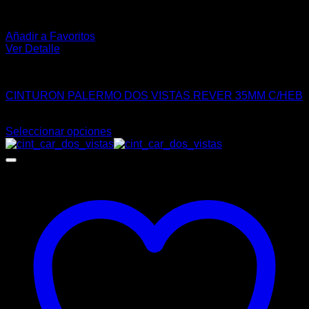
Añadir a Favoritos
Ver Detalle
VESTIR
CINTURON PALERMO DOS VISTAS REVER 35MM C/HEB
$
108.00
Seleccionar opciones
Este
producto
tiene
múltiples
variantes.
Las
opciones
se
pueden
elegir
en
la
página
de