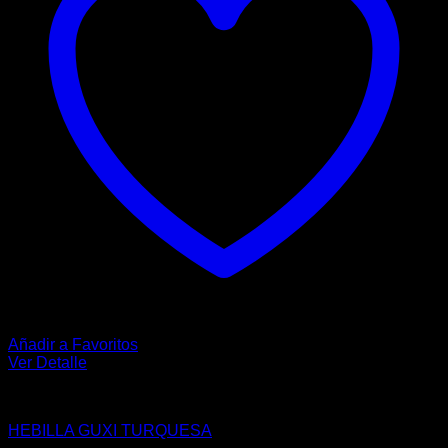
elegir
en
la
página
de
producto
Añadir a Favoritos
Ver Detalle
HEBILLAS
HEBILLA GUXI TURQUESA