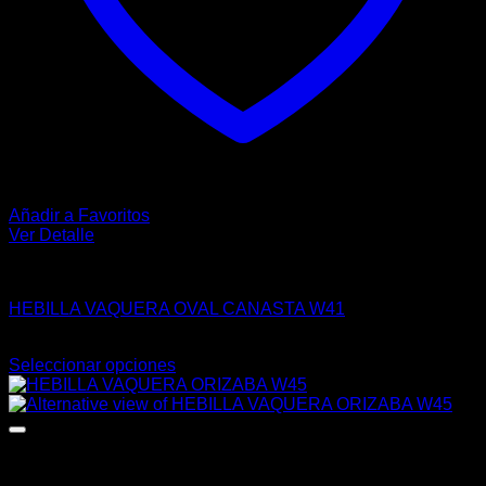
Añadir a Favoritos
Ver Detalle
HEBILLAS
HEBILLA VAQUERA OVAL CANASTA W41
$
120.00
Seleccionar opciones
Este
producto
tiene
múltiples
variantes.
Las