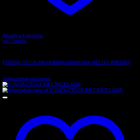
Añadir a Favoritos
Ver Detalle
FUNDA
FUNDA CELULAR HORMA GRABADA PELO C/PIEDRA
$
149.00
Seleccionar opciones
Este
producto
tiene
múltiples
variantes.
Las
opciones
se
pueden
elegir