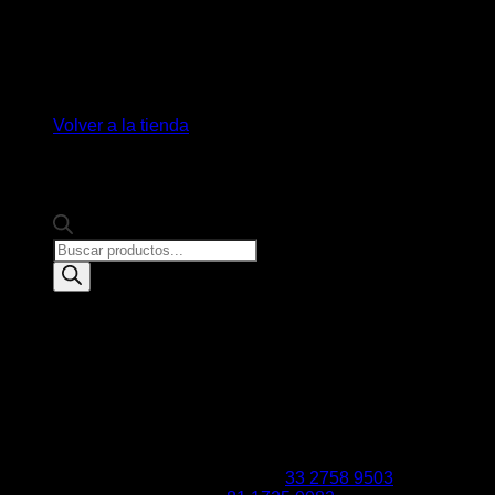
No hay productos en el carrito.
Volver a la tienda
Products
search
En Existencia
+ 750 Productos
+ 25 Años de
Tradición e
Historia
Productos Artesanales
100% Mexicanos
y/o
personalizados
En tu primera compra
consulta restricciones
Emprende tu Negocio
Artículos
Promocionales
¡Envío Nacional Gratis!
Con una inversión
mínima
o cualquier parte del mundo
Convenios con
Más de
10 paqueterías
Envíos a
Centros de Distribución
Guadalajara
Monterrey
Chihuahua
33 2758 9503
Hermosillo