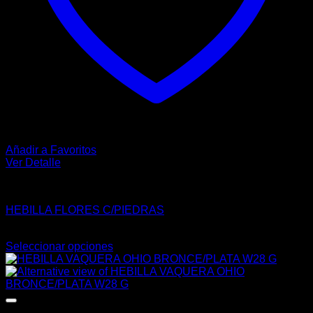
Añadir a Favoritos
Ver Detalle
HEBILLAS
HEBILLA FLORES C/PIEDRAS
$
76.00
Seleccionar opciones
Este
producto
tiene
múltiples
variantes.