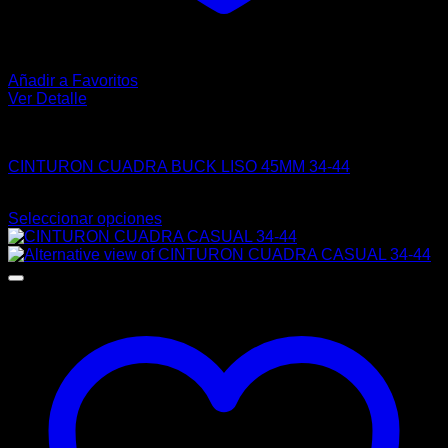
Añadir a Favoritos
Ver Detalle
VAQUERO
CINTURON CUADRA BUCK LISO 45MM 34-44
$
244.00
Seleccionar opciones
Este
producto
tiene
múltiples
variantes.
Las
opciones
se
pueden
elegir
en
la