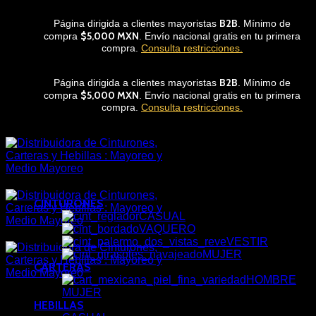
Skip
B2B
Página dirigida a clientes mayoristas
. Mínimo de
to
$5,000 MXN
compra
. Envío nacional gratis en tu primera
content
compra.
Consulta restricciones.
B2B
Página dirigida a clientes mayoristas
. Mínimo de
$5,000 MXN
compra
. Envío nacional gratis en tu primera
compra.
Consulta restricciones.
CINTURONES
CASUAL
VAQUERO
VESTIR
MUJER
CARTERAS
HOMBRE
MUJER
HEBILLAS