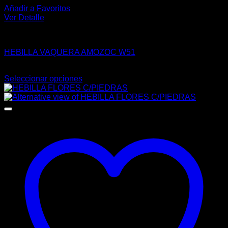
Añadir a Favoritos
Ver Detalle
HEBILLAS
HEBILLA VAQUERA AMOZOC W51
$
71.00
Seleccionar opciones
Este
producto
tiene
múltiples
variantes.
Las
opciones
se
pueden
elegir
en
la
página
de
producto