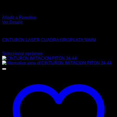
Añadir a Favoritos
Ver Detalle
VAQUERO
CINTURON LASER CUADRA ORO/PLATA 50MM
$
350.00
Seleccionar opciones
Este
producto
tiene
múltiples
variantes.
Las
opciones
se
pueden
elegir
en
la
página