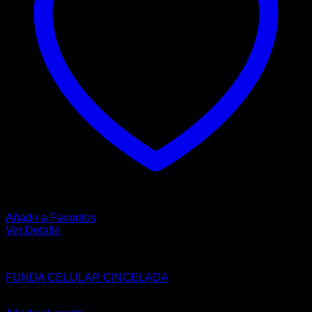
en
la
página
de
producto
Añadir a Favoritos
Ver Detalle
FUNDA
FUNDA CELULAR CINCELADA
$
148.00