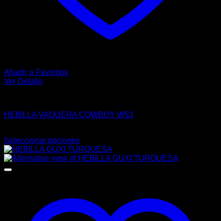
Añadir a Favoritos
Ver Detalle
HEBILLAS
HEBILLA VAQUERA COWBOY W53
$
120.00
Seleccionar opciones
Este
producto
tiene
múltiples
variantes.
Las
opciones
se
pueden