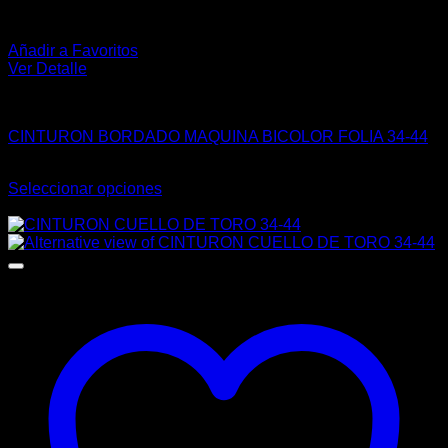
Añadir a Favoritos
Ver Detalle
VAQUERO
CINTURON BORDADO MAQUINA BICOLOR FOLIA 34-44
$
102.00
Seleccionar opciones
Este
-3%
producto
tiene
múltiples
variantes.
Las
opciones
se
pueden
elegir
en
la
página
de