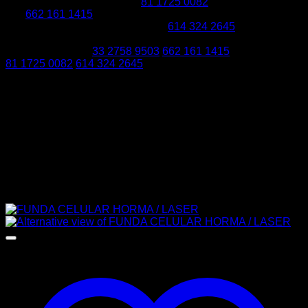
Valentín Gómez Farías 288
81 1725 0082
Cuauhtémoc 434
Sur
662 161 1415
Luis Donaldo Colosio 92 Local 8
614 324 2645
Av.
Melchor Ocampo 103
Envíos en menos de 24 h
Nacionales
e Internacionales
33 2758 9503
662 161 1415
81 1725 0082
614 324 2645
La tradición en Piel
Nuevos Productos