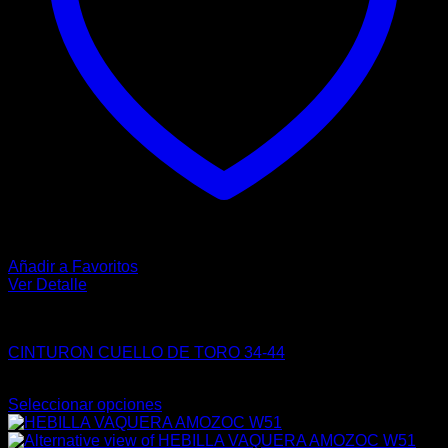
producto
Añadir a Favoritos
Ver Detalle
VAQUERO
CINTURON CUELLO DE TORO 34-44
Original
Current
$
235.00
$
228.00
price
price
Seleccionar opciones
Este
was:
is:
producto
$235.00.
$228.00.