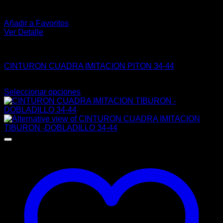
Añadir a Favoritos
Ver Detalle
VAQUERO
CINTURON CUADRA IMITACION PITON 34-44
$
244.00
Seleccionar opciones
Este
producto
tiene
múltiples
variantes.
Las
opciones
se
pueden
elegir
en
la
página
de