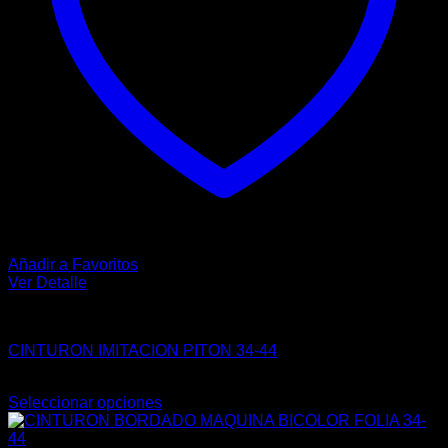
de
producto
Añadir a Favoritos
Ver Detalle
VAQUERO
CINTURON IMITACION PITON 34-44
$
131.00
Seleccionar opciones
Este
producto