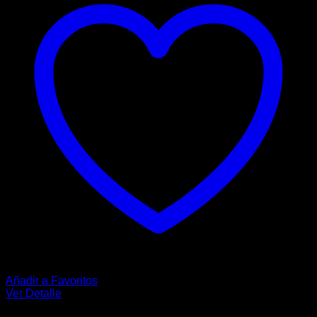
opciones
se
pueden
elegir
en
la
página
de
producto
Añadir a Favoritos
Ver Detalle