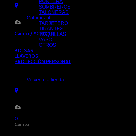
PUNTERA
SOMBREROS
TALONERAS
Columna 4
TARJETERO
TIRANTES
Carrito /
$
0.00
0
TOQUILLAS
VASO
OTROS
BOLSAS
LLAVEROS
PROTECCIÓN PERSONAL
No hay productos en el carrito.
Volver a la tienda
0
Carrito