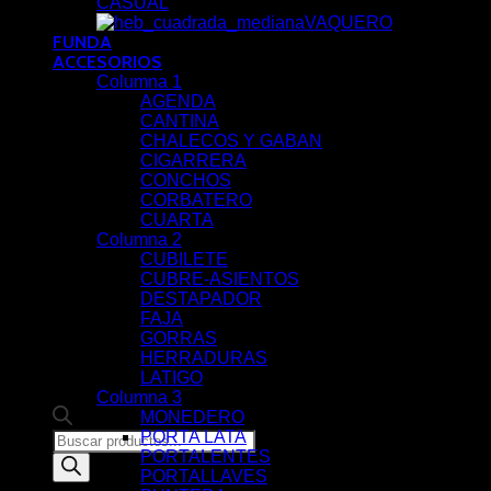
CASUAL
VAQUERO
FUNDA
ACCESORIOS
Columna 1
AGENDA
CANTINA
CHALECOS Y GABAN
CIGARRERA
CONCHOS
CORBATERO
CUARTA
Columna 2
CUBILETE
CUBRE-ASIENTOS
DESTAPADOR
FAJA
GORRAS
HERRADURAS
LATIGO
Columna 3
MONEDERO
PORTA LATA
Products
PORTALENTES
search
PORTALLAVES