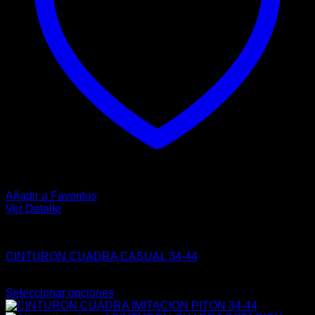
página
de
producto
Añadir a Favoritos
Ver Detalle
CASUAL
CINTURON CUADRA CASUAL 34-44
$
268.00
Seleccionar opciones
Este