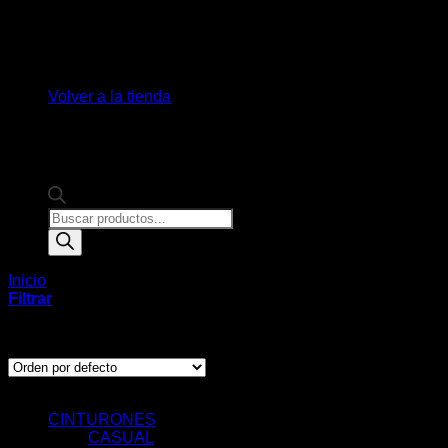
No hay productos en el carrito.
Volver a la tienda
Products
search
Inicio
/
Productos etiquetados “40mm”
Filtrar
Mostrando todos los 2 resultados
Categorías de Producto
CINTURONES
CASUAL