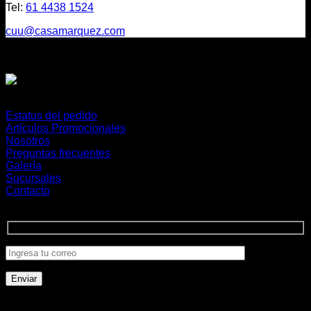
Tel:
61 4438 1524
cuu@casamarquez.com
Envíos a:
México, USA y Canadá
O cualquier parte del mundo
Estatus del pedido
Artículos Promocionales
Nosotros
Preguntas frecuentes
Galería
Sucursales
Contacto
Únete a la comunidad
Formas de Pago