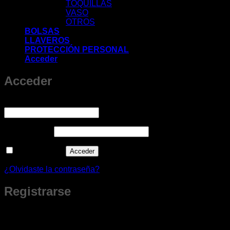
TOQUILLAS
VASO
OTROS
BOLSAS
LLAVEROS
PROTECCIÓN PERSONAL
Acceder
Acceder
Obligatorio
Nombre de usuario o correo electrónico
*
Obligatorio
Contraseña
*
Recuérdame
Acceder
¿Olvidaste la contraseña?
Registrarse
¿Nuevo Cliente?
Al crear tu cuenta obtienes beneficios que son solo para miembros.