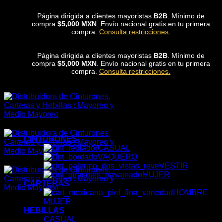
Skip
Página dirigida a clientes mayoristas
B2B
. Mínimo de
to
compra
$5,000 MXN
. Envío nacional gratis en tu primera
content
compra.
Consulta restricciones.
Página dirigida a clientes mayoristas
B2B
. Mínimo de
compra
$5,000 MXN
. Envío nacional gratis en tu primera
compra.
Consulta restricciones.
CINTURONES
CASUAL
VAQUERO
VESTIR
MUJER
CARTERAS
HOMBRE
MUJER
HEBILLAS
CASUAL