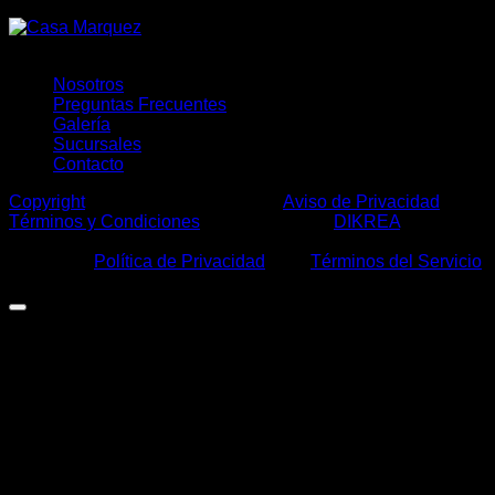
Nosotros
Preguntas Frecuentes
Galería
Sucursales
Contacto
Copyright
2026 ©
Casa Márquez
|
Aviso de Privacidad
|
Términos y Condiciones
| Desarrollo por:
DIKREA
|
Este sitio está protegido por: reCAPTCHA y usted está
sujeto a la
Política de Privacidad
y los
Términos del Servicio
de Google.