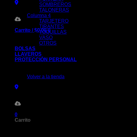
SOMBREROS
TALONERAS
Columna 4
TARJETERO
TIRANTES
Carrito /
$
0.00
0
TOQUILLAS
VASO
OTROS
BOLSAS
LLAVEROS
PROTECCIÓN PERSONAL
No hay productos en el carrito.
Volver a la tienda
0
Carrito