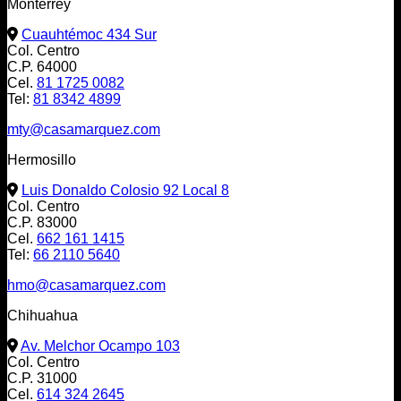
Monterrey
en
la
Cuauhtémoc 434 Sur
página
Col. Centro
de
C.P. 64000
producto
Cel.
81 1725 0082
Tel:
81 8342 4899
mty@casamarquez.com
Hermosillo
Luis Donaldo Colosio 92 Local 8
Col. Centro
C.P. 83000
Cel.
662 161 1415
Tel:
66 2110 5640
hmo@casamarquez.com
Chihuahua
Av. Melchor Ocampo 103
Col. Centro
C.P. 31000
Cel.
614 324 2645