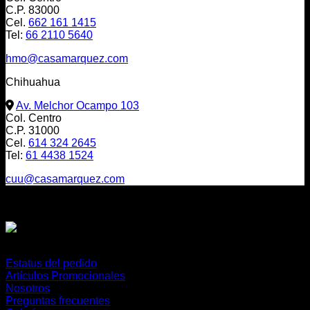
C.P. 83000
Cel.
662 161 1415
Tel:
66 2110 5640
hmo@casamarquez.com
Chihuahua
Av. Melchor Ocampo 103
Col. Centro
C.P. 31000
Cel.
614 324 2645
Tel:
61 4438 1524
cuu@casamarquez.com
Envíos a:
México, USA y Canadá
O cualquier parte del mundo
Estatus del pedido
Artículos Promocionales
Nosotros
Preguntas frecuentes