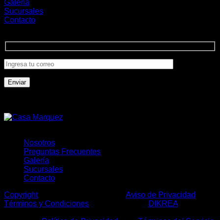
Galería
Sucursales
Contacto
Únete a la comunidad
Formas de Pago
Nosotros
Preguntas Frecuentes
Galería
Sucursales
Contacto
Copyright
2026 ©
Casa Márquez
|
Aviso de Privacidad
|
Términos y Condiciones
| Desarrollo por:
DIKREA
|
Este sitio está protegido por: reCAPTCHA y usted está