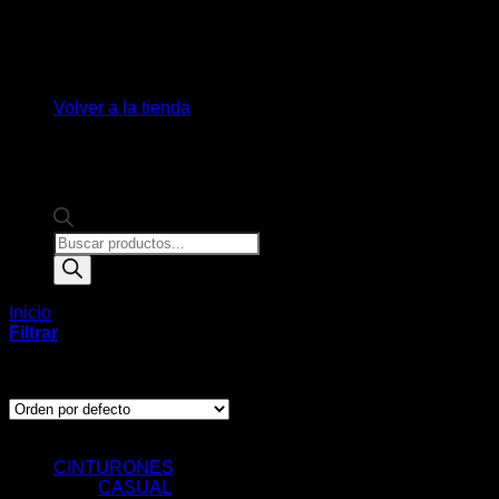
No hay productos en el carrito.
Volver a la tienda
Products
search
Inicio
/
Productos etiquetados “humers”
Filtrar
Mostrando el único resultado
Categorías de Producto
CINTURONES
CASUAL