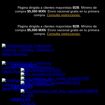
Skip
Página dirigida a clientes mayoristas
B2B
. Mínimo de
to
compra
$5,000 MXN
. Envío nacional gratis en tu primera
content
compra.
Consulta restricciones.
Página dirigida a clientes mayoristas
B2B
. Mínimo de
compra
$5,000 MXN
. Envío nacional gratis en tu primera
compra.
Consulta restricciones.
CINTURONES
CASUAL
VAQUERO
VESTIR
MUJER
CARTERAS
HOMBRE
MUJER
HEBILLAS
CASUAL