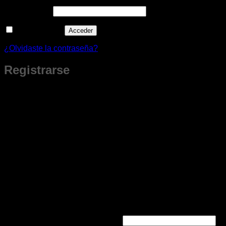
Obligatorio
Contraseña
*
Recuérdame
Acceder
¿Olvidaste la contraseña?
Registrarse
¿Nuevo Cliente?
Al crear tu cuenta obtienes beneficios que son solo para miembros.
Podrás guardar tus productos favoritos, revisar tu historial de
compras, crear cotizaciones a tu ritmo y tener todo lo que te
interesa siempre a la mano.
Te damos la bienvenida con un
cupón especial para tu primera compra.
Al crear tu cuenta
Beneficios solo para miembros
🚚 Envíos gratis 💲 Ofertas Especiales 🎁 Regalos
Aplica al hacer tu pedido desde la web.
Obligatorio
Dirección de correo electrónico
*