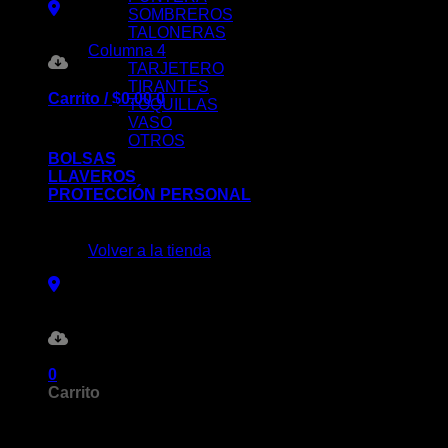
SOMBREROS
TALONERAS
Columna 4
TARJETERO
TIRANTES
Carrito /
$
0.00
0
TOQUILLAS
VASO
OTROS
BOLSAS
LLAVEROS
PROTECCIÓN PERSONAL
No hay productos en el carrito.
Volver a la tienda
0
Carrito