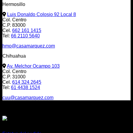
Hermosillo
Luis Donaldo Colosio 92 Local 8
Col. Centro
C.P. 83000
Cel.
662 161 1415
Tel:
66 2110 5640
hmo@casamarquez.com
Chihuahua
Av. Melchor Ocampo 103
Col. Centro
C.P. 31000
Cel.
614 324 2645
Tel:
61 4438 1524
cuu@casamarquez.com
Envíos a:
México, USA y Canadá
O cualquier parte del mundo