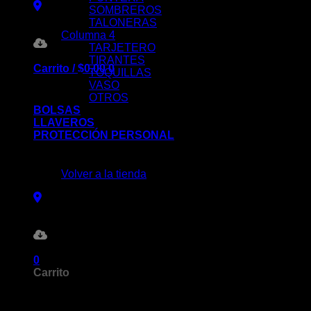
SOMBREROS
TALONERAS
Columna 4
TARJETERO
TIRANTES
Carrito /
$
0.00
0
TOQUILLAS
VASO
OTROS
BOLSAS
LLAVEROS
PROTECCIÓN PERSONAL
No hay productos en el carrito.
Volver a la tienda
0
Carrito