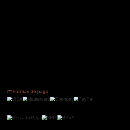
ANCHO
35 MM
CLASIFICACIÓN
HOMBRE
EL PRODUCTO PUEDE PRESENTAR
LIGERA VARIACIÓN EN SU
TONALIDAD, POROSIDAD DE LA PIEL
NOTA
O LIGEROS DETALLES NATURALES
DE LA PIEL Y PROCESOS., YA QUE
SON PRODUCTOS ARTESANALES
HECHOS CON PIEL
Formas de pago