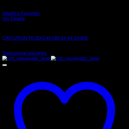
Añadir a Favoritos
Ver Detalle
VAQUERO
CINTURON TEJIDO 40 MM 34-44 S/HEB
$
86.00
Seleccionar opciones
Este
producto
tiene
múltiples
variantes.
Las
opciones
se
pueden
elegir
en
la
página
de