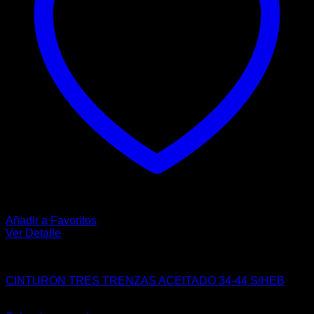
elegir
en
la
página
de
producto
Añadir a Favoritos
Ver Detalle
VAQUERO
CINTURON TRES TRENZAS ACEITADO 34-44 S/HEB
$
109.00