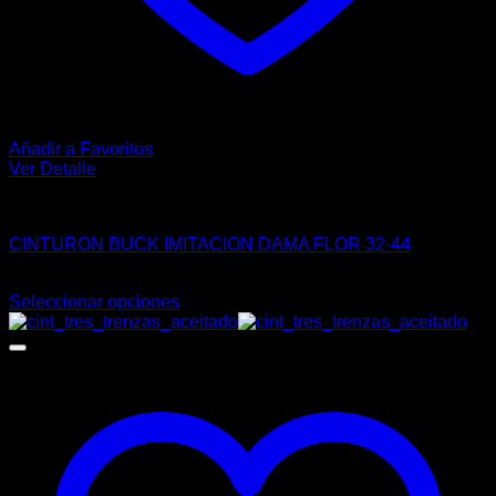
Añadir a Favoritos
Ver Detalle
MUJER
CINTURON BUCK IMITACION DAMA FLOR 32-44
$
130.00
Seleccionar opciones
Este
producto
tiene
múltiples
variantes.
Las
opciones
se
pueden