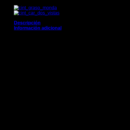
35MM
ECO
34-
44
S/HEB
Descripción
cantidad
Información adicional
CINTURON DE DOS VISTAS, MUY PRACTICO DE
VOLTEAR. PARA QUE SIEMPRE TENGAS LA
COMBINACION PERFECTA CON TU CALZADO.
Peso
0.18 kg
Dimensiones
2.5 × 2.5 × 3 cm
Talla/Medida
34, 36, 38, 40, 42, 44
Color
MIEL/NEGRO, NEGRO/CAFE
Material
100% PIEL / CARNAZA
ESTILO
VESTIR