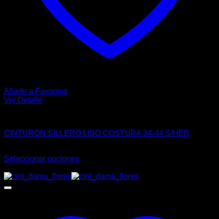
Añadir a Favoritos
Ver Detalle
CASUAL
CINTURON SILLERO LISO COSTURA 34-44 S/HEB
$
80.00
Seleccionar opciones
Este
-18%
producto
tiene
múltiples
variantes.
Las