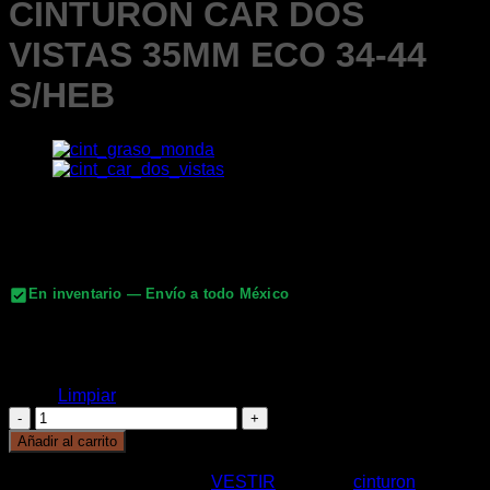
CINTURON CAR DOS
VISTAS 35MM ECO 34-44
S/HEB
$
76.00
SIN HEBILLA
En inventario — Envío a todo México
MIEL/NEGRO
Color
NEGRO/CAFE
Limpiar
CINTURON
CAR
Añadir al carrito
DOS
x
VISTAS
SKU:
CNT134
Categoría:
VESTIR
Etiqueta:
cinturon