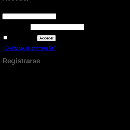
Obligatorio
Nombre de usuario o correo electrónico
*
Obligatorio
Contraseña
*
Recuérdame
Acceder
¿Olvidaste la contraseña?
Registrarse
¿Nuevo Cliente?
Al crear tu cuenta obtienes beneficios que son solo para miembros.
Podrás guardar tus productos favoritos, revisar tu historial de
compras, crear cotizaciones a tu ritmo y tener todo lo que te
interesa siempre a la mano.
Te damos la bienvenida con un
cupón especial para tu primera compra.
Al crear tu cuenta
Beneficios solo para miembros
🚚 Envíos gratis 💲 Ofertas Especiales 🎁 Regalos