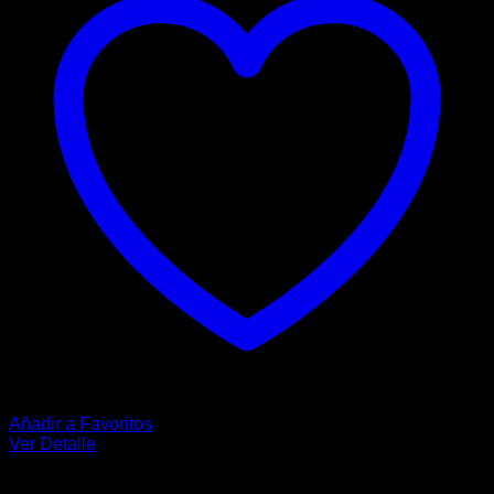
opciones
se
pueden
elegir
en
la
página
de
producto
Añadir a Favoritos
Ver Detalle
MUJER