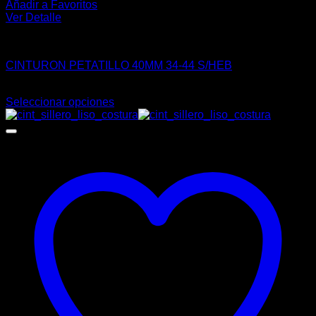
Añadir a Favoritos
Ver Detalle
VAQUERO
CINTURON PETATILLO 40MM 34-44 S/HEB
$
79.00
Seleccionar opciones
Este
producto
tiene
múltiples
variantes.
Las
opciones
se
pueden
elegir
en
la
página
de
producto