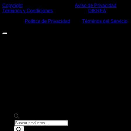
Copyright
2026 ©
Casa Márquez
|
Aviso de Privacidad
|
Términos y Condiciones
| Desarrollo por:
DIKREA
|
Este sitio está protegido por: reCAPTCHA y usted está
sujeto a la
Política de Privacidad
y los
Términos del Servicio
de Google.
Products
search