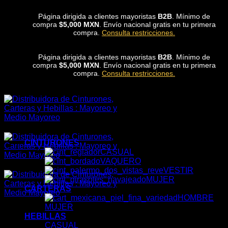
Skip
Página dirigida a clientes mayoristas
B2B
. Mínimo de
to
compra
$5,000 MXN
. Envío nacional gratis en tu primera
content
compra.
Consulta restricciones.
Página dirigida a clientes mayoristas
B2B
. Mínimo de
compra
$5,000 MXN
. Envío nacional gratis en tu primera
compra.
Consulta restricciones.
CINTURONES
CASUAL
VAQUERO
VESTIR
MUJER
CARTERAS
HOMBRE
MUJER
HEBILLAS
CASUAL