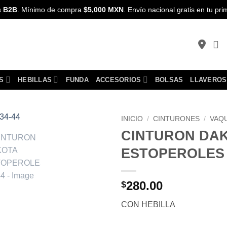
s
B2B
. Mínimo de compra
$5,000 MXN
. Envío nacional gratis en tu p
S
HEBILLAS
FUNDA
ACCESORIOS
BOLSAS
LLAVEROS
INICIO
/
CINTURONES
/
VAQ
CINTURON DA
Añadir a
ESTOPEROLES 
Favoritos
280.00
$
CON HEBILLA