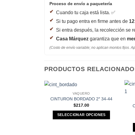
Proceso de envío a paquetería
Cuando tu caja está lista. ✅
Si tu pago entra en firme antes de
12
Si entra después, la recolección se r
Casa Márquez
garantiza que en
men
(Costo de envío variable; no aplican montos fijos. Ap
PRODUCTOS RELACIONADO
VAQUERO
Añadir a
CINTURON BORDADO 2″ 34-44
Favoritos
$
217.00
SELECCIONAR OPCIONES
Este
producto