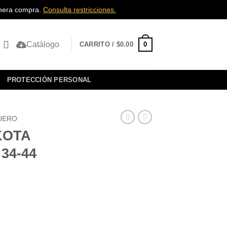
rimera compra.
Consulta restricciones.
Catálogo
0
CARRITO /
$
0.00
PROTECCIÓN PERSONAL
UERO
KOTA
34-44