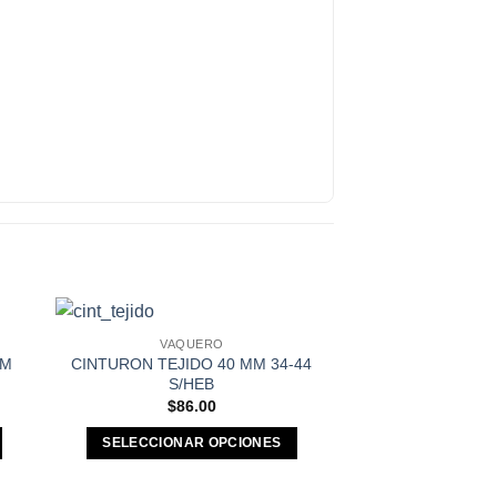
VAQUERO
r a
Añadir a
MM
CINTURON TEJIDO 40 MM 34-44
tos
Favoritos
S/HEB
$
86.00
SELECCIONAR OPCIONES
Este
producto