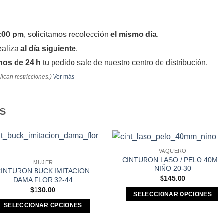
:00 pm
, solicitamos recolección
el mismo día
.
ealiza
al día siguiente
.
os de 24 h
tu pedido sale de nuestro centro de distribución.
lican restricciones.)
Ver más
S
VAQUERO
Añadir a
Añadi
CINTURON LASO / PELO 40
MUJER
Favoritos
Favori
NIÑO 20-30
CINTURON BUCK IMITACION
$
145.00
DAMA FLOR 32-44
$
130.00
SELECCIONAR OPCIONES
Este
SELECCIONAR OPCIONES
producto
Este