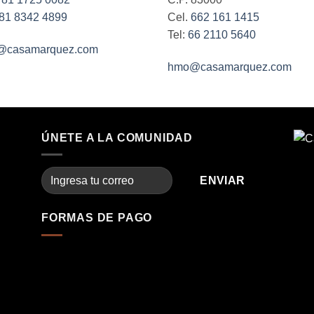
81 8342 4899
Cel.
662 161 1415
Tel:
66 2110 5640
@casamarquez.com
hmo@casamarquez.com
ÚNETE A LA COMUNIDAD
FORMAS DE PAGO