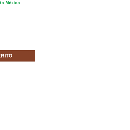
odo México
ES 34-44 cantidad
RRITO