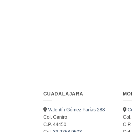
tiene
múltiples
variantes.
Las
opciones
se
pueden
elegir
en
la
página
de
producto
GUADALAJARA
MO
Valentín Gómez Farías 288
C
Col. Centro
Col.
C.P. 44450
C.P
Cel.
33 2758 9503
Cel