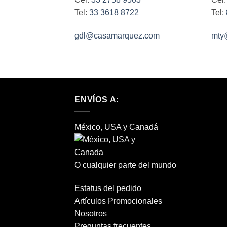
Tel:
33 3618 8722
Tel:
gdl@casamarquez.com
mty
ENVÍOS A:
México, USA y Canadá
O cualquier parte del mundo
Estatus del pedido
Artículos Promocionales
Nosotros
Preguntas frecuentes