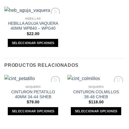
HEBILLAS
Añadir a
HEBILLA AGUJA VAQUERA
Favoritos
40MM WPB40 – WPG40
$
22.00
SELECCIONAR OPCIONES
Este
producto
tiene
PRODUCTOS RELACIONADOS
múltiples
variantes.
Las
opciones
VAQUERO
VAQUERO
Añadir a
Añadir a
se
CINTURON PETATILLO
CINTURON COLMILLOS
Favoritos
Favoritos
40MM 34-44 S/HEB
38-48 C/HEB
pueden
$
79.00
$
118.00
elegir
en
SELECCIONAR OPCIONES
SELECCIONAR OPCIONES
la
Este
Este
página
producto
producto
de