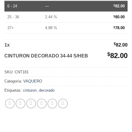
6 - 24
—
$
82.00
25 - 36
2.44 %
$
80.00
37+
4.88 %
$
78.00
$
1
x
82.00
$
82.00
CINTURON DECORADO 34-44 S/HEB
SKU:
CNT181
Categoría:
VAQUERO
Etiquetas:
cinturon
,
decorado