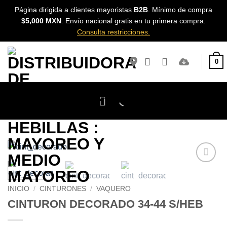
Skip
Página dirigida a clientes mayoristas
B2B
. Mínimo de compra
to
$5,000 MXN
. Envío nacional gratis en tu primera compra.
content
Consulta restricciones.
0
Añadir a
Favoritos
INICIO
/
CINTURONES
/
VAQUERO
CINTURON DECORADO 34-44 S/HEB