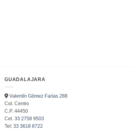
tiene
tiene
producto
múltiples
múltiples
variantes.
variantes.
Las
Las
opciones
opciones
se
se
pueden
pueden
elegir
elegir
en
en
la
la
página
página
de
de
producto
producto
GUADALAJARA
Valentín Gómez Farías 288
Col. Centro
C.P. 44450
Cel.
33 2758 9503
Tel:
33 3618 8722