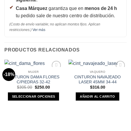
Casa Márquez
garantiza que en
menos de 24 h
tu pedido sale de nuestro centro de distribución.
(Costo de envío variable; no aplican montos fijos. Aplican
restricciones.)
Ver más
PRODUCTOS RELACIONADOS
MUJER
VAQUERO
-18%
Añadir a
Añadir a
CINTURON DAMA FLORES
CINTURON NAVAJEADO
Favoritos
Favoritos
C/PIEDRAS 32-42
LASER 45MM 34-44
Original
Current
$
305.00
$
250.00
$
316.00
price
price
was:
is:
SELECCIONAR OPCIONES
AÑADIR AL CARRITO
$305.00.
$250.00.
Este
producto
tiene
múltiples
variantes.