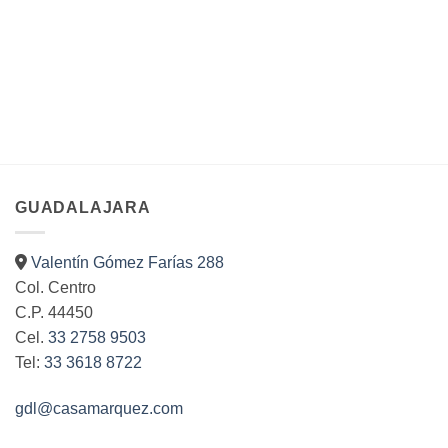
Las
opciones
se
pueden
elegir
en
la
página
de
producto
GUADALAJARA
Valentín Gómez Farías 288
Col. Centro
C.P. 44450
Cel.
33 2758 9503
Tel:
33 3618 8722
gdl@casamarquez.com