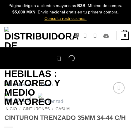
Skip
Página dirigida a clientes mayoristas
B2B
. Mínimo de compra
to
$5,000 MXN
. Envío nacional gratis en tu primera compra.
content
Consulta restricciones.
0
Añadir a
Favoritos
INICIO
/
CINTURONES
/
CASUAL
CINTURON TRENZADO 35MM 34-44 C/H