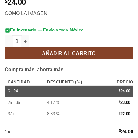
24.00
$
COMO LA IMAGEN
En inventario — Envío a todo México
CUARTA CHICA cantidad
AÑADIR AL CARRITO
Compra más, ahorra más
CANTIDAD
DESCUENTO (%)
PRECIO
6 - 24
—
$
24.00
25 - 36
4.17 %
$
23.00
37+
8.33 %
$
22.00
$
1
x
24.00