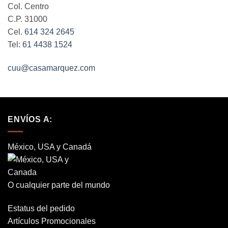
Col. Centro
C.P. 31000
Cel.
614 324 2645
Tel:
61 4438 1524
cuu@casamarquez.com
ENVÍOS A:
México, USA y Canadá
O cualquier parte del mundo
Estatus del pedido
Artículos Promocionales