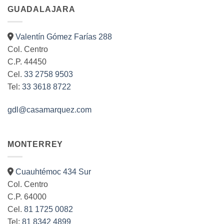
múltiples
GUADALAJARA
variantes.
Las
opciones
Valentín Gómez Farías 288
se
Col. Centro
pueden
C.P. 44450
elegir
Cel.
33 2758 9503
en
la
Tel:
33 3618 8722
página
de
gdl@casamarquez.com
producto
MONTERREY
Cuauhtémoc 434 Sur
Col. Centro
C.P. 64000
Cel.
81 1725 0082
Tel:
81 8342 4899