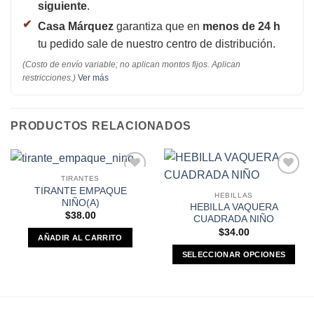
siguiente
.
Casa Márquez
garantiza que en
menos de 24 h
tu pedido sale de nuestro centro de distribución.
(Costo de envío variable; no aplican montos fijos. Aplican
restricciones.)
Ver más
PRODUCTOS RELACIONADOS
TIRANTES
Añadir a
Añadir a
TIRANTE EMPAQUE
Favoritos
Favoritos
HEBILLAS
NIÑO(A)
HEBILLA VAQUERA
$
38.00
CUADRADA NIÑO
$
34.00
AÑADIR AL CARRITO
SELECCIONAR OPCIONES
Este
producto
tiene