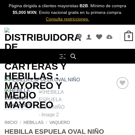
Skip
Página dirigida a clientes mayoristas
B2B
. Mínimo de compra
to
$5,000 MXN
. Envío nacional gratis en tu primera compra.
content
Consulta restricciones.
0
Añadir a
Favoritos
INICIO
/
HEBILLAS
/
VAQUERO
HEBILLA ESPUELA OVAL NIÑO