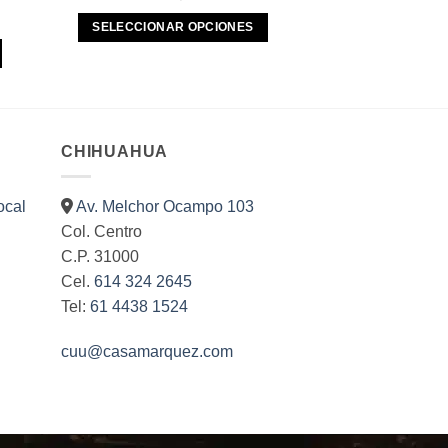
price
price
was:
is:
SELECCIONAR OPCIONES
$83.00.
$76.00.
Este
producto
tiene
múltiples
variantes.
CHIHUAHUA
Las
opciones
ocal
Av. Melchor Ocampo 103
se
Col. Centro
pueden
C.P. 31000
elegir
Cel.
614 324 2645
en
la
Tel:
61 4438 1524
página
de
cuu@casamarquez.com
producto