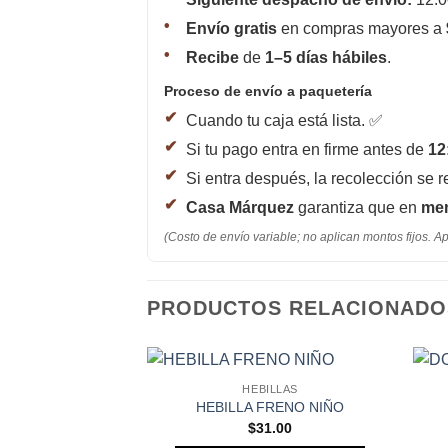
Envío gratis
en compras mayores a
Recibe
de
1–5 días hábiles
.
Proceso de envío a paquetería
Cuando tu caja está lista. ✅
Si tu pago entra en firme antes de
12
Si entra después, la recolección se r
Casa Márquez
garantiza que en
men
(Costo de envío variable; no aplican montos fijos. Ap
PRODUCTOS RELACIONADO
HEBILLAS
Añadir a
Añadir a
HEBILLA FRENO NIÑO
ILLAS
Favoritos
Favoritos
$
31.00
PEJO MEDIANO