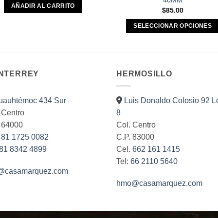
40MM
AÑADIR AL CARRITO
$
85.00
SELECCIONAR OPCIONES
Este
producto
tiene
múltiples
NTERREY
HERMOSILLO
variantes.
Las
uauhtémoc 434 Sur
Luis Donaldo Colosio 92 L
opciones
 Centro
8
se
. 64000
Col. Centro
pueden
.
81 1725 0082
C.P. 83000
elegir
81 8342 4899
Cel.
662 161 1415
en
Tel:
66 2110 5640
la
@casamarquez.com
página
hmo@casamarquez.com
de
producto