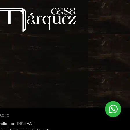
ACTO
ollo por:
DIKREA
|