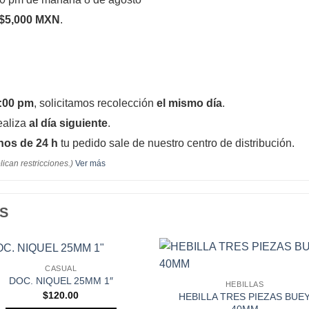
$5,000 MXN
.
:00 pm
, solicitamos recolección
el mismo día
.
ealiza
al día siguiente
.
os de 24 h
tu pedido sale de nuestro centro de distribución.
lican restricciones.)
Ver más
S
CASUAL
Añadir a
Añadi
DOC. NIQUEL 25MM 1″
HEBILLAS
Favoritos
Favori
$
120.00
HEBILLA TRES PIEZAS BUE