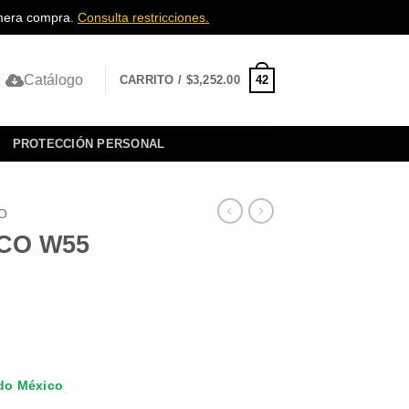
rimera compra.
Consulta restricciones.
Catálogo
42
CARRITO /
$
3,252.00
PROTECCIÓN PERSONAL
O
CO W55
odo México