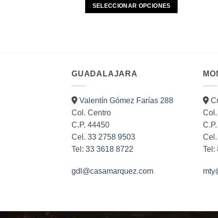
ATA 35MM
SELECCIONAR OPCIONES
4.00
Este
AR OPCIONES
producto
Este
tiene
producto
múltiples
tiene
variantes.
múltiples
GUADALAJARA
MO
Las
variantes.
opciones
Las
se
Valentín Gómez Farías 288
C
opciones
pueden
Col. Centro
Col.
se
elegir
C.P. 44450
C.P
pueden
en
Cel.
33 2758 9503
Cel
elegir
la
Tel:
33 3618 8722
Tel:
en
página
la
de
gdl@casamarquez.com
mty
página
producto
de
producto