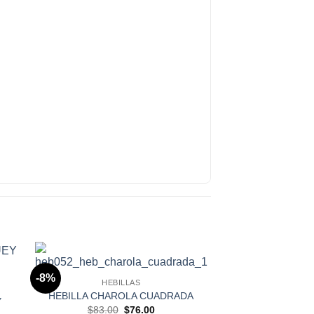
-8%
r a
Añadir a
HEBILLAS
tos
Favoritos
HEBILLA CHAROLA CUADRADA
Y
Original
Current
$
83.00
$
76.00