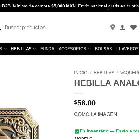
s
B2B
. Mínimo de compra
$5,000 MXN
. Envío nacional gratis en tu p
cts
h
S
HEBILLAS
FUNDA
ACCESORIOS
BOLSAS
LLAVEROS
INICIO
/
HEBILLAS
/
VAQUER
HEBILLA ANAL
Añadir a
Favoritos
58.00
$
COMO LA IMAGEN
En inventario — Envío a t