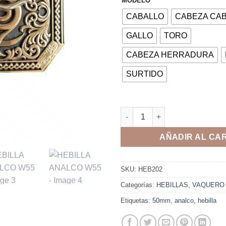
MODELO
CABALLO
CABEZA CA
GALLO
TORO
CABEZA HERRADURA
SURTIDO
HEBILLA ANALCO W55 cantid
AÑADIR AL CA
SKU:
HEB202
Categorías:
HEBILLAS
,
VAQUERO
Etiquetas:
50mm
,
analco
,
hebilla