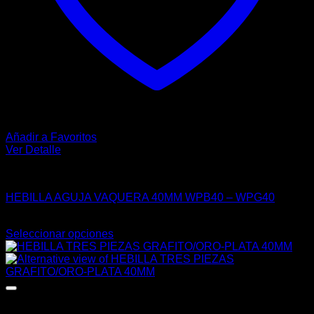
Añadir a Favoritos
Ver Detalle
HEBILLAS
HEBILLA AGUJA VAQUERA 40MM WPB40 – WPG40
$
22.00
Seleccionar opciones
Este
producto
tiene
múltiples
variantes.
Las