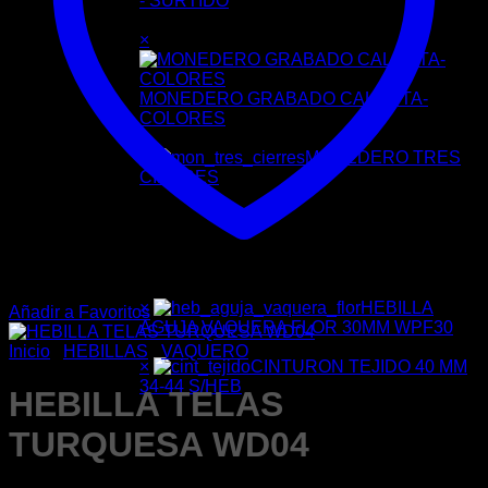
- SURTIDO
6 ×
$
98.00
×
MONEDERO GRABADO CALCUTA-
COLORES
6 ×
$
26.00
×
MONEDERO TRES
CIERRES
Color:
NEGRO
10 ×
$
17.00
×
HEBILLA
Añadir a Favoritos
AGUJA VAQUERA FLOR 30MM WPF30
6 ×
$
22.00
Inicio
/
HEBILLAS
/
VAQUERO
×
CINTURON TEJIDO 40 MM
34-44 S/HEB
HEBILLA TELAS
Color:
TURQUESA WD04
NATURAL