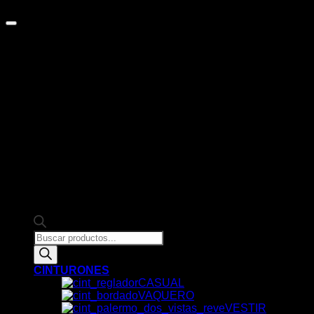
de Google.
Products
search
CINTURONES
CASUAL
VAQUERO
VESTIR