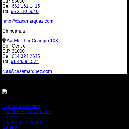
C.P. 83000
Cel.
662 161 1415
Tel:
66 2110 5640
hmo@casamarquez.com
Chihuahua
Av. Melchor Ocampo 103
Col. Centro
C.P. 31000
Cel.
614 324 2645
Tel:
61 4438 1524
cuu@casamarquez.com
Envíos a:
México, USA y Canadá
O cualquier parte del mundo
Estatus del pedido
Artículos Promocionales
Nosotros
Preguntas frecuentes
Galería