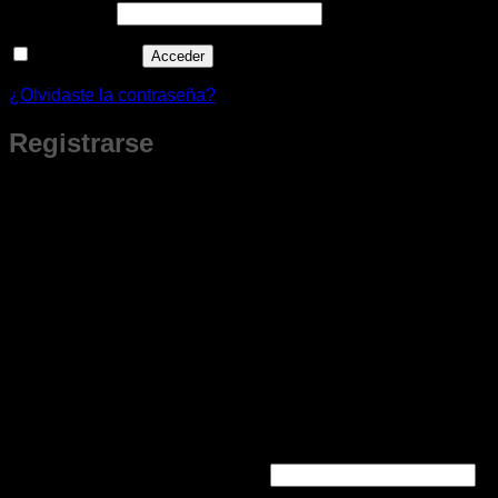
Obligatorio
Contraseña
*
Recuérdame
Acceder
¿Olvidaste la contraseña?
Registrarse
¿Nuevo Cliente?
Al crear tu cuenta obtienes beneficios que son solo para miembros.
Podrás guardar tus productos favoritos, revisar tu historial de
compras, crear cotizaciones a tu ritmo y tener todo lo que te
interesa siempre a la mano.
Te damos la bienvenida con un
cupón especial para tu primera compra.
Al crear tu cuenta
Beneficios solo para miembros
🚚 Envíos gratis 💲 Ofertas Especiales 🎁 Regalos
Aplica al hacer tu pedido desde la web.
Obligatorio
Dirección de correo electrónico
*