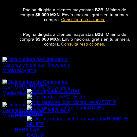
Skip
Página dirigida a clientes mayoristas
B2B
. Mínimo de
to
compra
$5,000 MXN
. Envío nacional gratis en tu primera
content
compra.
Consulta restricciones.
Página dirigida a clientes mayoristas
B2B
. Mínimo de
compra
$5,000 MXN
. Envío nacional gratis en tu primera
compra.
Consulta restricciones.
CINTURONES
CASUAL
VAQUERO
VESTIR
MUJER
CARTERAS
HOMBRE
MUJER
HEBILLAS
CASUAL