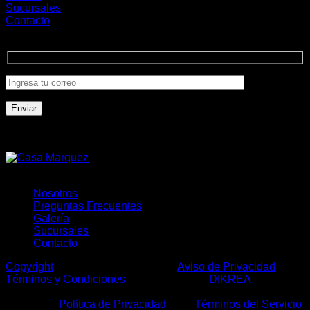
Sucursales
Contacto
Únete a la comunidad
Formas de Pago
Nosotros
Preguntas Frecuentes
Galería
Sucursales
Contacto
Copyright
2026 ©
Casa Márquez
|
Aviso de Privacidad
|
Términos y Condiciones
| Desarrollo por:
DIKREA
|
Este sitio está protegido por: reCAPTCHA y usted está
sujeto a la
Política de Privacidad
y los
Términos del Servicio