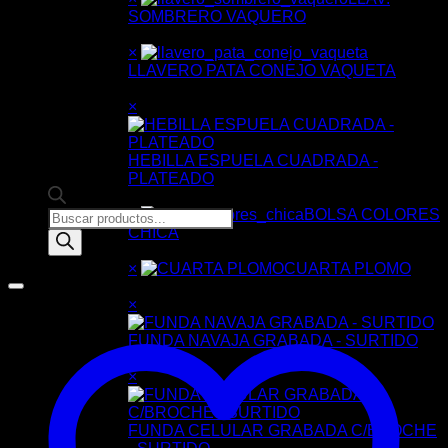
SOMBRERO VAQUERO
6 ×
$
17.00
×
LLAVERO PATA CONEJO VAQUETA
6 ×
$
21.00
×
HEBILLA ESPUELA CUADRADA -
PLATEADO
6 ×
$
32.00
×
BOLSA COLORES
Products
CHICA
search
6 ×
$
29.00
×
CUARTA PLOMO
6 ×
$
38.00
×
FUNDA NAVAJA GRABADA - SURTIDO
6 ×
$
62.00
×
FUNDA CELULAR GRABADA C/BROCHE