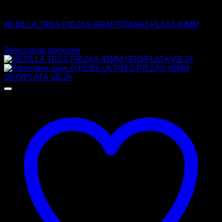
HEBILLAS
HEBILLA TRES PIEZAS GRAFITO/ORO-PLATA 40MM
$
76.00
Seleccionar opciones
Este
producto
tiene
múltiples
variantes.
Las
opciones
se
pueden
elegir
en
la
página
de
producto