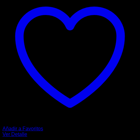
opciones
se
pueden
elegir
en
la
página
de
producto
Añadir a Favoritos
Ver Detalle