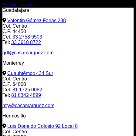
Añadir al carrito
Guadalajara
Valentín Gómez Farías 288
Col. Centro
C.P. 44450
Cel.
33 2758 9503
Tel:
33 3618 8722
gdl@casamarquez.com
Monterrey
Cuauhtémoc 434 Sur
Col. Centro
C.P. 64000
Cel.
81 1725 0082
Tel:
81 8342 4899
mty@casamarquez.com
Hermosillo
Luis Donaldo Colosio 92 Local 8
Col. Centro