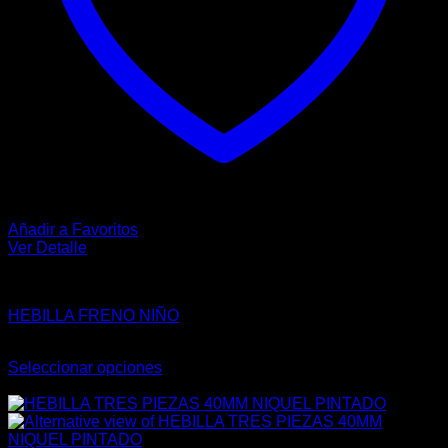
Añadir a Favoritos
Ver Detalle
HEBILLAS
HEBILLA FRENO NIÑO
$
31.00
Seleccionar opciones
Este
-29%
producto
tiene
múltiples