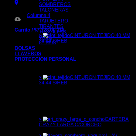
SOMBREROS
TALONERAS
Columna 4
TARJETERO
TIRANTES
Carrito /
$
7,328.00
118
TOQUILLAS
×
CINTURON TEJIDO 40 MM
VASO
34-44 S/HEB
OTROS
BOLSAS
Color:
LLAVEROS
PROTECCIÓN PERSONAL
CAFÉ
12 ×
$
86.00
×
CINTURON TEJIDO 40 MM
34-44 S/HEB
Color:
NEGRO
12 ×
$
86.00
×
CARTERA
CRAZY LARGA C/CONCHO
6 ×
$
160.00
×
LLAV.