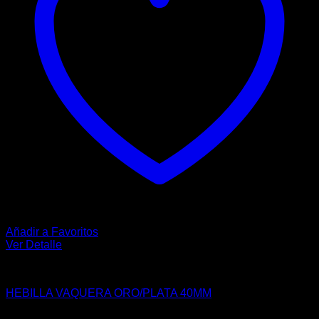
elegir
en
la
página
de
producto
Añadir a Favoritos
Ver Detalle
VAQUERO
HEBILLA VAQUERA ORO/PLATA 40MM
$
30.00