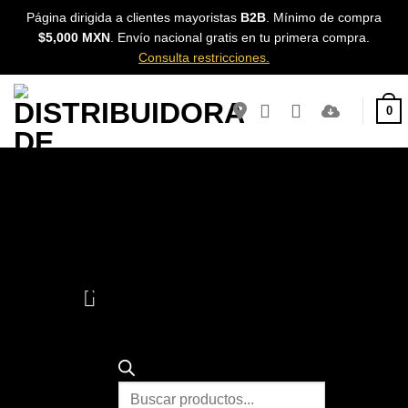
Skip
Página dirigida a clientes mayoristas
B2B
. Mínimo de compra
to
$5,000 MXN
. Envío nacional gratis en tu primera compra.
content
Consulta restricciones.
0
Products
search