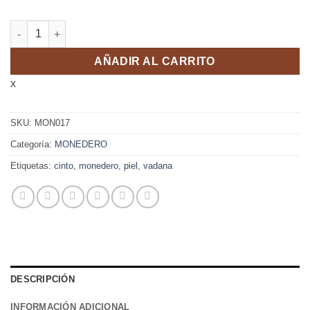
MONEDERO P/CINTO PIEL VADANA cantidad
AÑADIR AL CARRITO
x
SKU:
MON017
Categoría:
MONEDERO
Etiquetas:
cinto
,
monedero
,
piel
,
vadana
DESCRIPCIÓN
INFORMACIÓN ADICIONAL