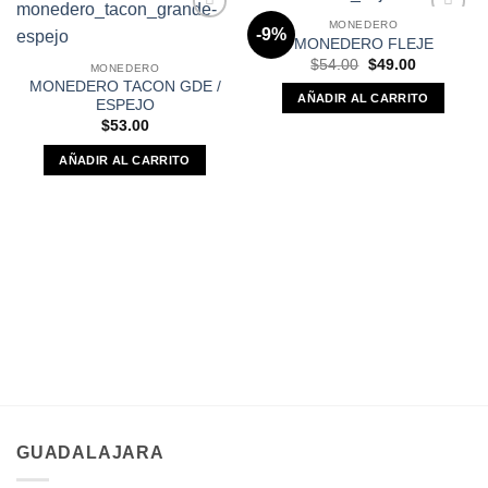
MONEDERO
-9%
Añadir a
Añadir a
MONEDERO FLEJE
Favoritos
Favoritos
Original
Current
$
54.00
$
49.00
MONEDERO
price
price
MONEDERO TACON GDE /
was:
is:
AÑADIR AL CARRITO
ESPEJO
$54.00.
$49.00.
$
53.00
AÑADIR AL CARRITO
GUADALAJARA