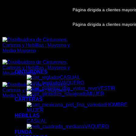
Skip
Página dirigida a clientes mayor
to
content
Página dirigida a clientes mayor
CINTURONES
CASUAL
VAQUERO
VESTIR
MUJER
CARTERAS
HOMBRE
MUJER
HEBILLAS
CASUAL
VAQUERO
FUNDA