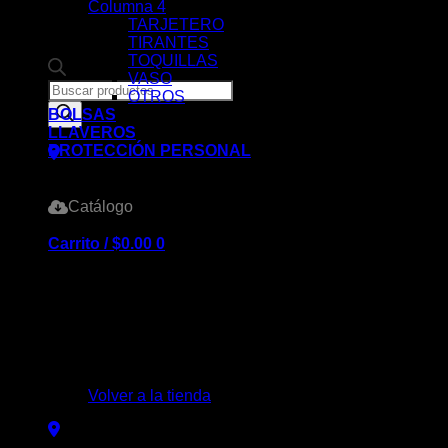
Columna 4
TARJETERO
TIRANTES
TOQUILLAS
VASO
Products
OTROS
search
BOLSAS
LLAVEROS
PROTECCIÓN PERSONAL
Catálogo
Carrito /
$
0.00
0
No hay productos en el carrito.
Volver a la tienda