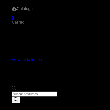
Catálogo
0
Carrito
No hay productos en el carrito.
Volver a la tienda
Products
search
-9%