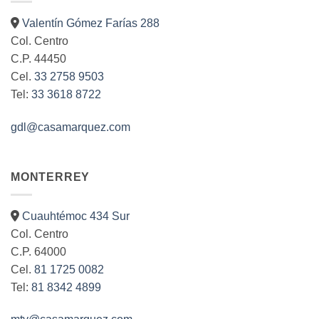
opciones
se
Valentín Gómez Farías 288
pueden
Col. Centro
elegir
C.P. 44450
en
la
Cel.
33 2758 9503
página
Tel:
33 3618 8722
de
producto
gdl@casamarquez.com
MONTERREY
Cuauhtémoc 434 Sur
Col. Centro
C.P. 64000
Cel.
81 1725 0082
Tel:
81 8342 4899