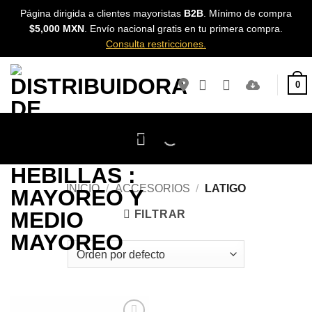
Skip
Página dirigida a clientes mayoristas
B2B
. Mínimo de compra
to
$5,000 MXN
. Envío nacional gratis en tu primera compra.
content
Consulta restricciones.
0
INICIO
/
ACCESORIOS
/
LATIGO
FILTRAR