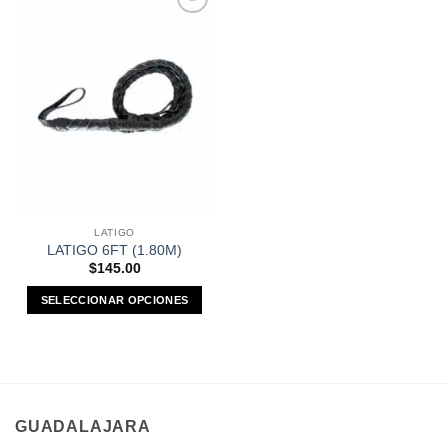
Añadir a
Favoritos
LATIGO
LATIGO 6FT (1.80M)
$
145.00
SELECCIONAR OPCIONES
Este
producto
tiene
múltiples
variantes.
GUADALAJARA
Las