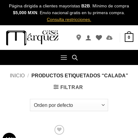
Skip
Página dirigida a clientes mayoristas
B2B
. Mínimo de compra
to
$5,000 MXN
. Envío nacional gratis en tu primera compra.
content
Consulta restricciones.
0
INICIO
/
PRODUCTOS ETIQUETADOS “CALADA”
FILTRAR