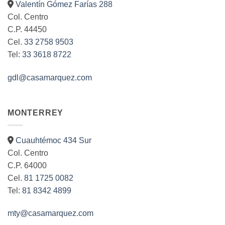
Valentín Gómez Farías 288
pueden
Col. Centro
elegir
C.P. 44450
en
la
Cel.
33 2758 9503
página
Tel:
33 3618 8722
de
producto
gdl@casamarquez.com
MONTERREY
Cuauhtémoc 434 Sur
Col. Centro
C.P. 64000
Cel.
81 1725 0082
Tel:
81 8342 4899
mty@casamarquez.com