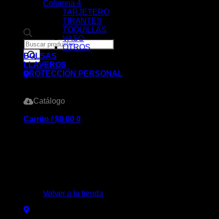
Columna 4
TARJETERO
TIRANTES
TOQUILLAS
VASO
Products
OTROS
search
BOLSAS
LLAVEROS
PROTECCIÓN PERSONAL
Catálogo
Carrito /
$
0.00
0
No hay productos en el carrito.
Volver a la tienda