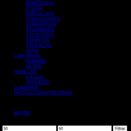
MONEDERO
OTROS
PORTA LATA
PORTALENTES
SOMBREROS
TALONERAS
TARJETERO
TIRANTES
TOQUILLAS
VASO
CARTERAS
HOMBRE
MUJER
HEBILLAS
CASUAL
VAQUERO
LLAVEROS
PROTECCIÓN PERSONAL
Filtrar por:
MUJER
(1)
Filtrar por precio
Precio
Precio
Filtrar