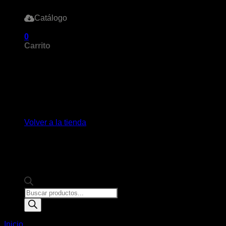
Catálogo
0
Carrito
No hay productos en el carrito.
Volver a la tienda
Products
search
Inicio
/
Productos etiquetados “tacon”