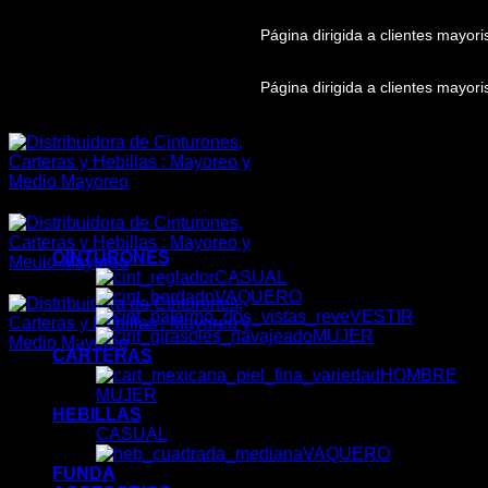
Skip
Página dirigida a clientes mayor
to
content
Página dirigida a clientes mayor
CINTURONES
CASUAL
VAQUERO
VESTIR
MUJER
CARTERAS
HOMBRE
MUJER
HEBILLAS
CASUAL
VAQUERO
FUNDA