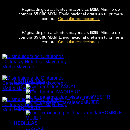
Skip
Página dirigida a clientes mayoristas
B2B
. Mínimo de
to
compra
$5,000 MXN
. Envío nacional gratis en tu primera
content
compra.
Consulta restricciones.
Página dirigida a clientes mayoristas
B2B
. Mínimo de
compra
$5,000 MXN
. Envío nacional gratis en tu primera
compra.
Consulta restricciones.
CINTURONES
CASUAL
VAQUERO
VESTIR
MUJER
CARTERAS
HOMBRE
MUJER
HEBILLAS
CASUAL