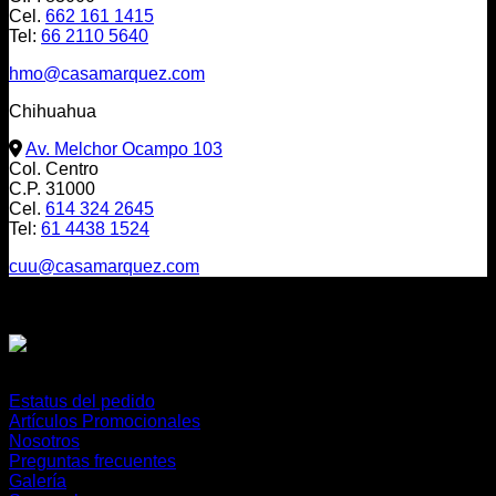
Cel.
662 161 1415
Tel:
66 2110 5640
hmo@casamarquez.com
Chihuahua
Av. Melchor Ocampo 103
Col. Centro
C.P. 31000
Cel.
614 324 2645
Tel:
61 4438 1524
cuu@casamarquez.com
Envíos a:
México, USA y Canadá
O cualquier parte del mundo
Estatus del pedido
Artículos Promocionales
Nosotros
Preguntas frecuentes
Galería