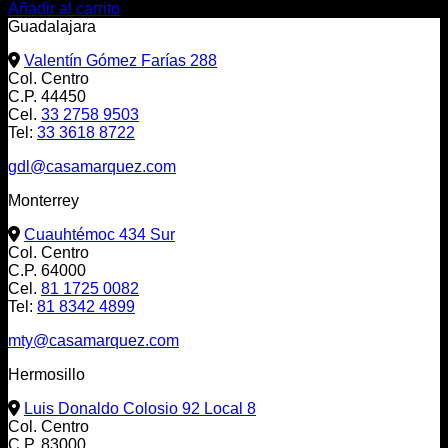
Añadir al carrito
Guadalajara
Valentín Gómez Farías 288
Col. Centro
C.P. 44450
Cel.
33 2758 9503
Tel:
33 3618 8722
gdl@casamarquez.com
Monterrey
Cuauhtémoc 434 Sur
Col. Centro
C.P. 64000
Cel.
81 1725 0082
Tel:
81 8342 4899
mty@casamarquez.com
Hermosillo
Luis Donaldo Colosio 92 Local 8
Col. Centro
C.P. 83000