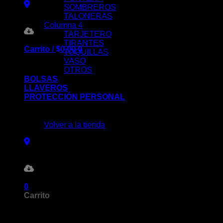
SOMBREROS
TALONERAS
Columna 4
TARJETERO
TIRANTES
Carrito /
$
0.00
0
TOQUILLAS
VASO
OTROS
BOLSAS
LLAVEROS
PROTECCIÓN PERSONAL
No hay productos en el carrito.
Volver a la tienda
0
Carrito