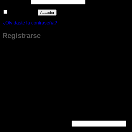
Obligatorio
Contraseña
*
Recuérdame
Acceder
¿Olvidaste la contraseña?
Registrarse
¿Nuevo Cliente?
Al crear tu cuenta obtienes beneficios que son solo para miembros.
Podrás guardar tus productos favoritos, revisar tu historial de
compras, crear cotizaciones a tu ritmo y tener todo lo que te
interesa siempre a la mano.
Te damos la bienvenida con un
cupón especial para tu primera compra.
Al crear tu cuenta
Beneficios solo para miembros
🚚 Envíos gratis 💲 Ofertas Especiales 🎁 Regalos
Aplica al hacer tu pedido desde la web.
Obligatorio
Dirección de correo electrónico
*