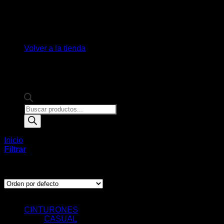
No hay productos en el carrito.
Volver a la tienda
Products
search
Inicio
/
Productos etiquetados “tototlan”
Filtrar
Mostrando el único resultado
Categorías de Producto
CINTURONES
CASUAL