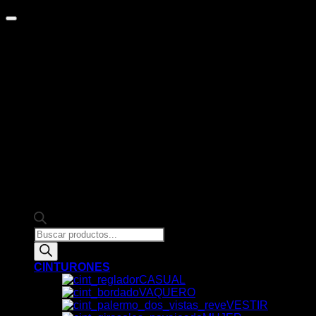
de Google.
Products
search
CINTURONES
CASUAL
VAQUERO
VESTIR