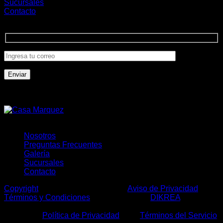
Sucursales
Contacto
Únete a la comunidad
Formas de Pago
Nosotros
Preguntas Frecuentes
Galería
Sucursales
Contacto
Copyright
2026 ©
Casa Márquez
|
Aviso de Privacidad
|
Términos y Condiciones
| Desarrollo por:
DIKREA
|
Este sitio está protegido por: reCAPTCHA y usted está
sujeto a la
Política de Privacidad
y los
Términos del Servicio