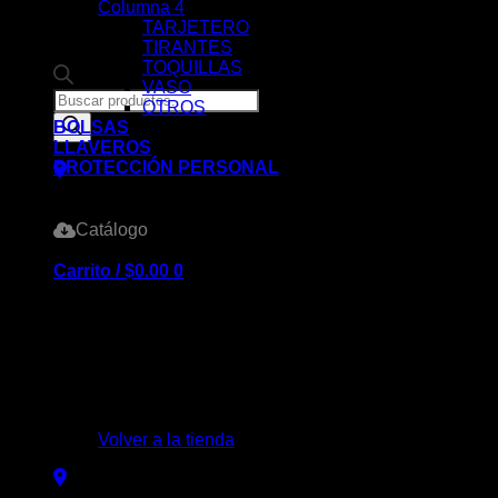
Columna 4
TARJETERO
TIRANTES
TOQUILLAS
VASO
Products
OTROS
search
BOLSAS
LLAVEROS
PROTECCIÓN PERSONAL
Catálogo
Carrito /
$
0.00
0
No hay productos en el carrito.
Volver a la tienda