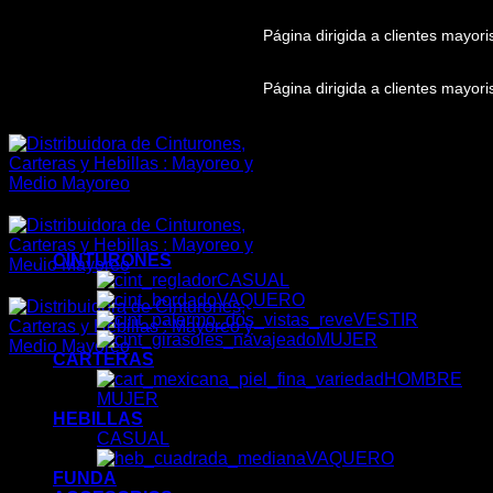
Skip
Página dirigida a clientes mayor
to
content
Página dirigida a clientes mayor
CINTURONES
CASUAL
VAQUERO
VESTIR
MUJER
CARTERAS
HOMBRE
MUJER
HEBILLAS
CASUAL
VAQUERO
FUNDA