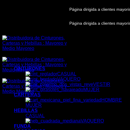
Skip
Página dirigida a clientes mayor
to
content
Página dirigida a clientes mayor
CINTURONES
CASUAL
VAQUERO
VESTIR
MUJER
CARTERAS
HOMBRE
MUJER
HEBILLAS
CASUAL
VAQUERO
FUNDA