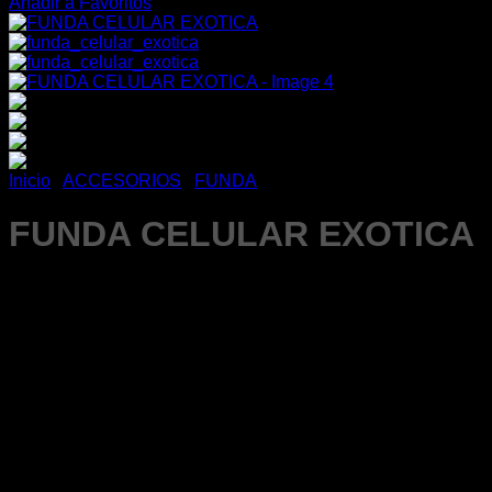
Añadir a Favoritos
Inicio
/
ACCESORIOS
/
FUNDA
FUNDA CELULAR EXOTICA
$
130.00
VARIOS DISEÑOS
SURTIDO EN BASE A EXISTENCIAS
SI REQUIERE LOS ESTILOS EXISTENTES SOLICÍTELOS 