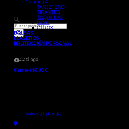
Columna 4
TARJETERO
TIRANTES
TOQUILLAS
VASO
Products
OTROS
search
BOLSAS
LLAVEROS
PROTECCIÓN PERSONAL
Catálogo
Carrito /
$
0.00
0
No hay productos en el carrito.
Volver a la tienda